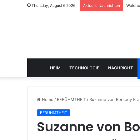
Welche
Thursday, August 6 2026
Aktuelle Nachrichten
HEIM
TECHNOLOGIE
NACHRICHT
Home
/
BERÜHMTHEIT
/
Suzanne von Borsody Kran
BERÜHMTHEIT
Suzanne von Bo