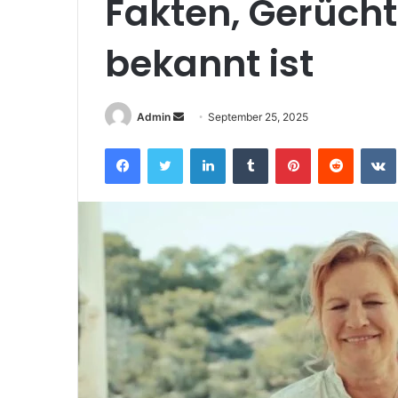
Fakten, Gerücht
bekannt ist
Send
Admin
September 25, 2025
an
Facebook
Twitter
LinkedIn
Tumblr
Pinterest
Reddit
email