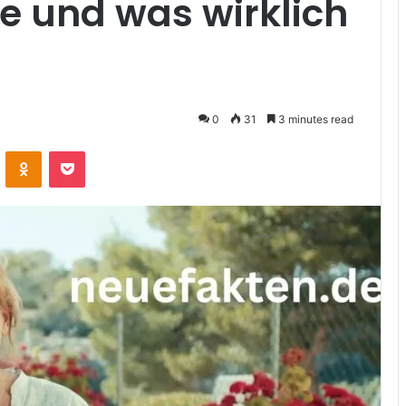
e und was wirklich
0
31
3 minutes read
VKontakte
Odnoklassniki
Pocket