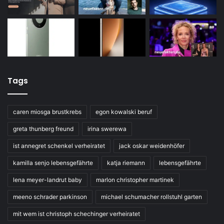
Tags
caren miosga brustkrebs
egon kowalski beruf
greta thunberg freund
irina swerewa
ist annegret schenkel verheiratet
jack oskar weidenhöfer
kamilla senjo lebensgefährte
katja riemann
lebensgefährte
lena meyer-landrut baby
marlon christopher martinek
meeno schrader parkinson
michael schumacher rollstuhl garten
mit wem ist christoph schechinger verheiratet