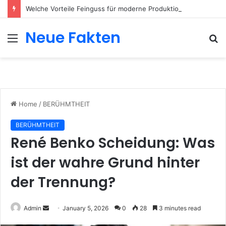
Welche Vorteile Feinguss für moderne Produktionsumgebungen bietet
Neue Fakten
Menu
S
fo
Home
/
BERÜHMTHEIT
BERÜHMTHEIT
René Benko Scheidung: Was
ist der wahre Grund hinter
der Trennung?
Send
Admin
January 5, 2026
0
28
3 minutes read
an