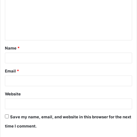
m
m
e
n
t
Name
*
*
Email
*
Website
Save my name, email, and website in this browser for the next
time I comment.